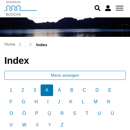
Buochs
zur Startseite
Direkt zur Hauptnavigation
Direkt zum Inhalt
Direkt zur Suche
Direkt zum Stichwortverzeichnis
(ausgewählt)
Home
Index
Index
Menü anzeigen
1
2
3
A
Ä
B
C
D
E
F
G
H
I
J
K
L
M
N
O
Ö
P
Q
R
S
T
U
Ü
V
W
X
Y
Z