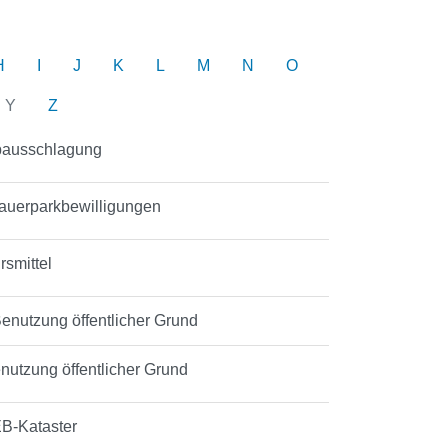
H
I
J
K
L
M
N
O
Y
Z
Erbausschlagung
Dauerparkbewilligungen
rsmittel
Benutzung öffentlicher Grund
nutzung öffentlicher Grund
EB-Kataster