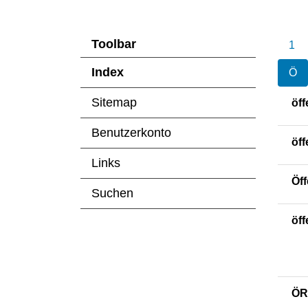
Toolbar
1
Index
Ö
(ausgewählt)
Sitemap
öff
Benutzerkonto
öff
Links
Öff
Suchen
öff
ÖR