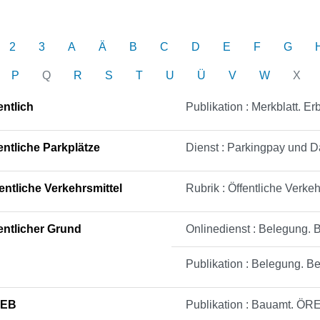
2
3
A
Ä
B
C
D
E
F
G
P
Q
R
S
T
U
Ü
V
W
X
entlich
Publikation : Merkblatt. 
entliche Parkplätze
Dienst : Parkingpay und 
entliche Verkehrsmittel
Rubrik : Öffentliche Verkeh
entlicher Grund
Onlinedienst : Belegung. 
Publikation : Belegung. Be
EB
Publikation : Bauamt. ÖR