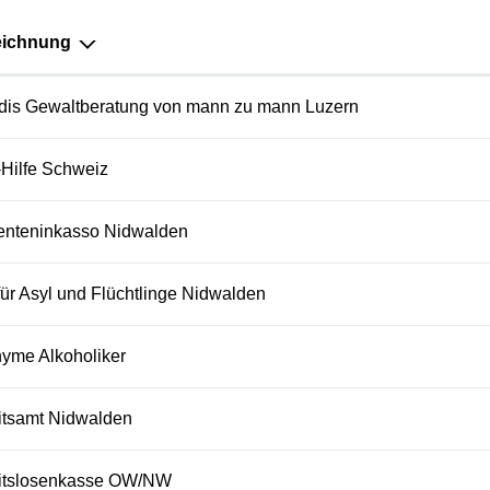
eichnung
dis Gewaltberatung von mann zu mann Luzern
-Hilfe Schweiz
enteninkasso Nidwalden
für Asyl und Flüchtlinge Nidwalden
yme Alkoholiker
itsamt Nidwalden
itslosenkasse OW/NW