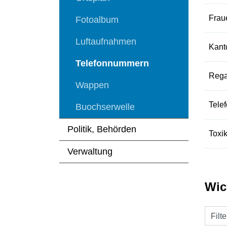
Frau
Fotoalbum
Luftaufnahmen
Kant
Telefonnummern
Rega
(ausgewählt)
Wappen
Telef
Buochserwelle
Politik, Behörden
Toxik
Verwaltung
Wic
Filt