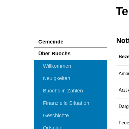
Te
Not
Gemeinde
Über Buochs
Bez
Willkommen
Ambu
Neuigkeiten
Arzt 
Buochs in Zahlen
Finanzielle Situation
Darg
Geschichte
Feue
Ortsplan