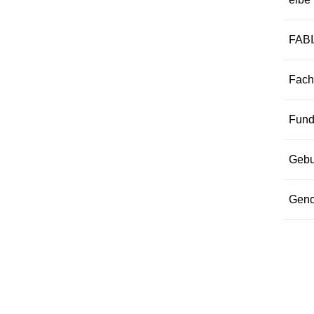
FABI
Fach
Fund
Gebu
Geno