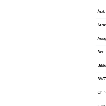
Ärzt.
Ärzt
Ausg
Beru
Bild
BWZ 
Chin
elbe