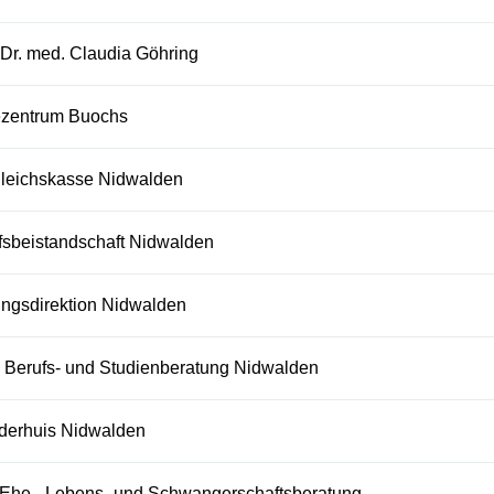
 Dr. med. Claudia Göhring
ezentrum Buochs
leichskasse Nidwalden
fsbeistandschaft Nidwalden
ungsdirektion Nidwalden
Berufs- und Studienberatung Nidwalden
derhuis Nidwalden
 Ehe-, Lebens- und Schwangerschaftsberatung