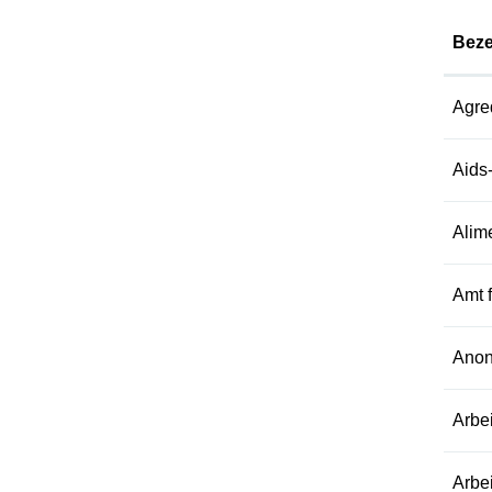
Bez
Agre
Aids
Alim
Amt 
Anon
Arbe
Arbe