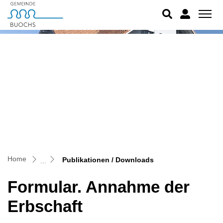
Buochs
zur Startseite
Direkt zur Hauptnavigation
Direkt zum Inhalt
Direkt zur Suche
Direkt zum Stichwortverzeichnis
(ausgewählt)
Home
Publikationen / Downloads
Formular. Annahme der
Erbschaft