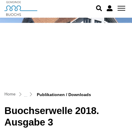
Buochs
zur Startseite
Direkt zur Hauptnavigation
Direkt zum Inhalt
Direkt zur Suche
Direkt zum Stichwortverzeichnis
(ausgewählt)
Home
Publikationen / Downloads
Buochserwelle 2018.
Ausgabe 3