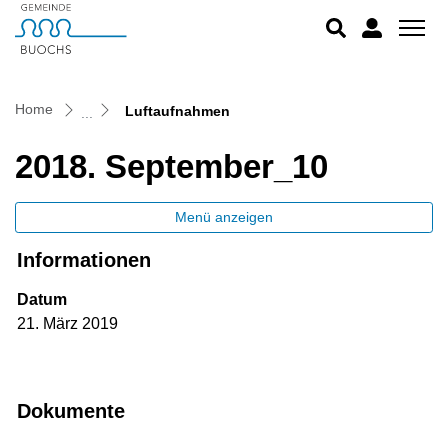
Buochs
zur Startseite
Direkt zur Hauptnavigation
Direkt zum Inhalt
Direkt zur Suche
Direkt zum Stichwortverzeichnis
(ausgewählt)
Home
Luftaufnahmen
2018. September_10
Menü anzeigen
Informationen
Datum
21. März 2019
Dokumente