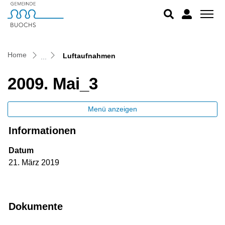
Buochs
zur Startseite
Direkt zur Hauptnavigation
Direkt zum Inhalt
Direkt zur Suche
Direkt zum Stichwortverzeichnis
(ausgewählt)
Home
Luftaufnahmen
2009. Mai_3
Menü anzeigen
Informationen
Datum
21. März 2019
Dokumente