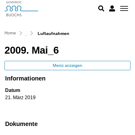
Buochs
zur Startseite
Direkt zur Hauptnavigation
Direkt zum Inhalt
Direkt zur Suche
Direkt zum Stichwortverzeichnis
(ausgewählt)
Home
Luftaufnahmen
2009. Mai_6
Menü anzeigen
Informationen
Datum
21. März 2019
Dokumente