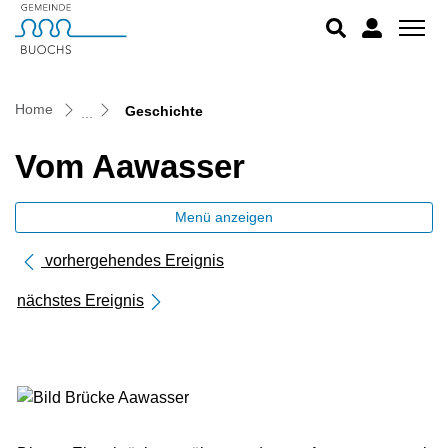
Buochs
zur Startseite
Direkt zur Hauptnavigation
Direkt zum Inhalt
Direkt zur Suche
Direkt zum Stichwortverzeichnis
(ausgewählt)
Home
Geschichte
Vom Aawasser
Menü anzeigen
vorhergehendes Ereignis
nächstes Ereignis