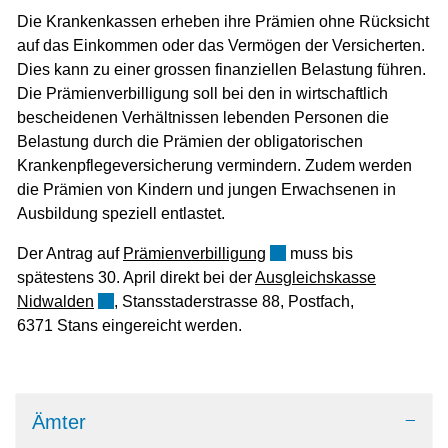
Die Krankenkassen erheben ihre Prämien ohne Rücksicht
Zugehörige Objekte
auf das Einkommen oder das Vermögen der Versicherten.
Dies kann zu einer grossen finanziellen Belastung führen.
Die Prämienverbilligung soll bei den in wirtschaftlich
bescheidenen Verhältnissen lebenden Personen die
Belastung durch die Prämien der obligatorischen
Krankenpflegeversicherung vermindern. Zudem werden
die Prämien von Kindern und jungen Erwachsenen in
Ausbildung speziell entlastet.
Externer Link wird in ein
Der Antrag auf
Prämienverbilligung
muss bis
spätestens 30. April direkt bei der
Ausgleichskasse
Externer Link wird in einem neuen Fenster geöffne
Nidwalden
, Stansstaderstrasse 88, Postfach,
6371 Stans eingereicht werden.
Ämter