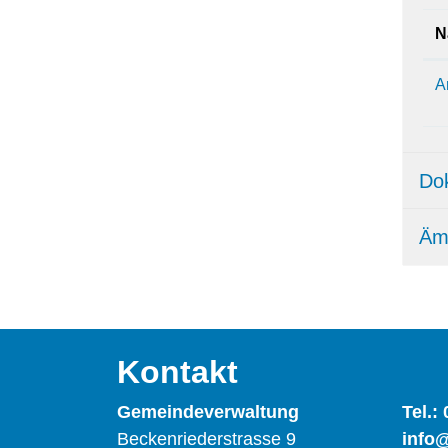
N
A
Do
Äm
Kontakt
Gemeindeverwaltung
Tel.:
Beckenriederstrasse 9
info