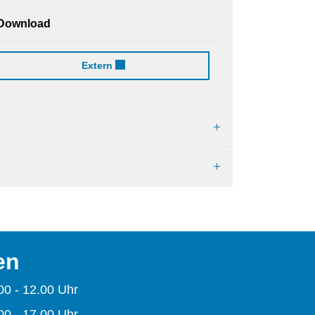
Download
Arbeitslosenanmeldung
Extern
en
00 - 12.00 Uhr
00 - 17.00 Uhr