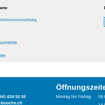
ame
rbeitslosenanmeldung
kumente
ter
Öffnungszeit
041 624 52 52
Montag bis Freitag
08.
@buochs.ch
14.