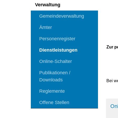
Verwaltung
Gemeindeverwaltung
Ämter
Personenregister
Zur p
Dienstleistungen
(ausgewählt)
Online-Schalter
Publikationen /
Downloads
Bei w
Reglemente
Offene Stellen
Onl